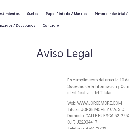
estimientos
Suelos
Papel Pintado / Murales
Pintura Industrial 
nizados / Decapados
Contacto
Aviso Legal
En cumplimiento del artículo 10 de 
Sociedad de la Información y Come
identificativos del Titular:
Web: WWW.JORGEMORE.COM
Titular: JORGE MORE Y CIA, S.C.
Domicilio: CALLE HUESCA 52. 22
C.I.F.: J22034417
Teléfono: 974473739