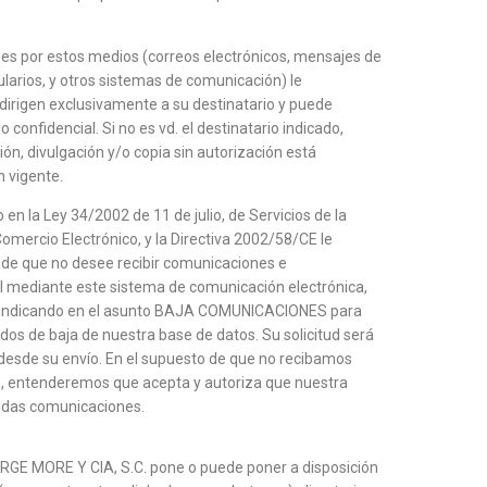
nes por estos medios (correos electrónicos, mensajes de
arios, y otros sistemas de comunicación) le
irigen exclusivamente a su destinatario y puede
 confidencial. Si no es vd. el destinatario indicado,
ión, divulgación y/o copia sin autorización está
n vigente.
en la Ley 34/2002 de 11 de julio, de Servicios de la
omercio Electrónico, y la Directiva 2002/58/CE le
de que no desee recibir comunicaciones e
l mediante este sistema de comunicación electrónica,
ía indicando en el asunto BAJA COMUNICACIONES para
os de baja de nuestra base de datos. Su solicitud será
desde su envío. En el supuesto de que no recibamos
e, entenderemos que acepta y autoriza que nuestra
ridas comunicaciones.
ORGE MORE Y CIA, S.C. pone o puede poner a disposición