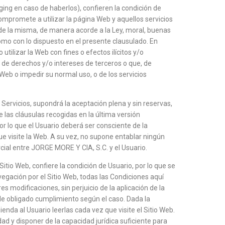
ing en caso de haberlos), confieren la condición de
compromete a utilizar la página Web y aquellos servicios
 de la misma, de manera acorde a la Ley, moral, buenas
omo con lo dispuesto en el presente clausulado. En
tilizar la Web con fines o efectos ilícitos y/o
os de derechos y/o intereses de terceros o que, de
Web o impedir su normal uso, o de los servicios
s Servicios, supondrá la aceptación plena y sin reservas,
e las cláusulas recogidas en la última versión
or lo que el Usuario deberá ser consciente de la
ue visite la Web. A su vez, no supone entablar ningún
cial entre JORGE MORE Y CIA, S.C. y el Usuario.
Sitio Web, confiere la condición de Usuario, por lo que se
vegación por el Sitio Web, todas las Condiciones aquí
es modificaciones, sin perjuicio de la aplicación de la
de obligado cumplimiento según el caso. Dada la
ienda al Usuario leerlas cada vez que visite el Sitio Web.
ad y disponer de la capacidad jurídica suficiente para