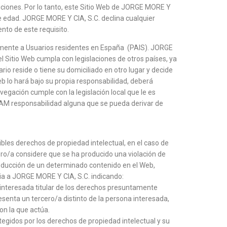
iciones. Por lo tanto, este Sitio Web de JORGE MORE Y
de edad. JORGE MORE Y CIA, S.C. declina cualquier
nto de este requisito.
palmente a Usuarios residentes en España (PAIS). JORGE
l Sitio Web cumpla con legislaciones de otros países, ya
ario reside o tiene su domiciliado en otro lugar y decide
b lo hará bajo su propia responsabilidad, deberá
egación cumple con la legislación local que le es
AM responsabilidad alguna que se pueda derivar de
ibles derechos de propiedad intelectual, en el caso de
ero/a considere que se ha producido una violación de
roducción de un determinado contenido en el Web,
cia a JORGE MORE Y CIA, S.C. indicando:
interesada titular de los derechos presuntamente
resenta un tercero/a distinto de la persona interesada,
on la que actúa.
tegidos por los derechos de propiedad intelectual y su