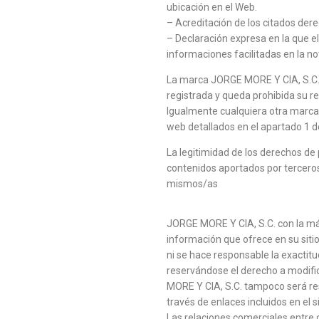
ubicación en el Web.
– Acreditación de los citados dere
– Declaración expresa en la que el
informaciones facilitadas en la not
La marca JORGE MORE Y CIA, S.C. 
registrada y queda prohibida su rep
Igualmente cualquiera otra marca
web detallados en el apartado 1 d
La legitimidad de los derechos de 
contenidos aportados por terceros
mismos/as
JORGE MORE Y CIA, S.C. con la máx
información que ofrece en su sit
ni se hace responsable la exactitu
reservándose el derecho a modif
MORE Y CIA, S.C. tampoco será re
través de enlaces incluidos en el s
Las relaciones comerciales entre c