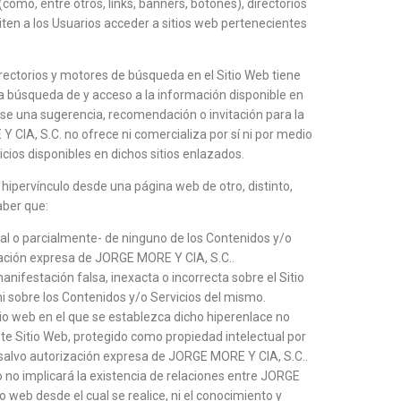
como, entre otros, links, banners, botones), directorios
en a los Usuarios acceder a sitios web pertenecientes
irectorios y motores de búsqueda en el Sitio Web tiene
s la búsqueda de y acceso a la información disponible en
rse una sugerencia, recomendación o invitación para la
 CIA, S.C. no ofrece ni comercializa por sí ni por medio
icios disponibles en dichos sitios enlazados.
n hipervínculo desde una página web de otro, distinto,
aber que:
tal o parcialmente- de ninguno de los Contenidos y/o
ización expresa de JORGE MORE Y CIA, S.C..
ifestación falsa, inexacta o incorrecta sobre el Sitio
 sobre los Contenidos y/o Servicios del mismo.
itio web en el que se establezca dicho hiperenlace no
e Sitio Web, protegido como propiedad intelectual por
 salvo autorización expresa de JORGE MORE Y CIA, S.C..
o no implicará la existencia de relaciones entre JORGE
tio web desde el cual se realice, ni el conocimiento y