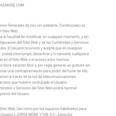
JORGEMORE.COM
iones Generales de Uso (en adelante, Condiciones) es
el Sitio Web.
 la facultad de modificar, en cualquier momento, y sin
figuración del Sitio Web y de los Contenidos y Servicios
ados. El Usuario reconoce y acepta que en cualquier
ueda interrumpir, desactivar y/o cancelar cualquiera
n en el Sitio Web o el acceso a los mismos.
o tiene carácter libre y, por regla general, es gratuito sin
onar una contraprestación para poder disfrutar de ello,
onexión a través de la red de telecomunicaciones
acceso que hubiere contratado el Usuario.
ntenidos o Servicios del Sitio Web podrá hacerse
previo del Usuario.
 Sitio Web, (así como por los espacios habilitados para
el Usuario y JORGE MORE Y CIA, S.C., como los