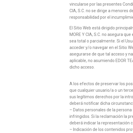
vincularse por las presentes Cond
CIA, S.C. no se dirige a menores 
responsabilidad por el incumplimie
El Sitio Web está dirigido princi
MORE Y CIA, S.C. no asegura que e
sea total o parcialmente. Si el Usu
acceder y/o navegar en el Sitio We
asegurarse de que tal acceso y nav
aplicable, no asumiendo EDOR TE
dicho acceso.
A los efectos de preservar los pos
que cualquier usuario/a o un terc
sus legítimos derechos por la int
deberá notificar dicha circunstan
– Datos personales de la persona 
infringidos. Si la reclamación la p
deberá indicar la representación c
– Indicación de los contenidos pro