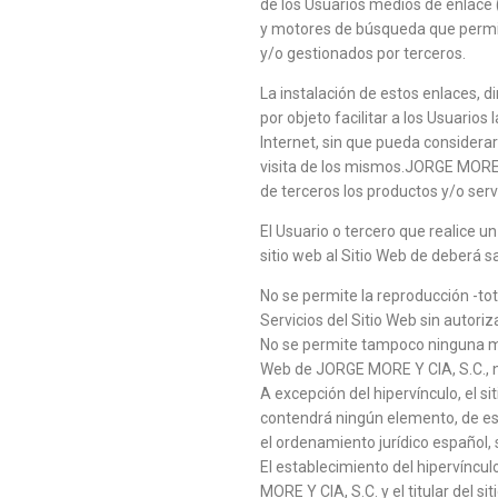
de los Usuarios medios de enlace (
y motores de búsqueda que permit
y/o gestionados por terceros.
La instalación de estos enlaces, d
por objeto facilitar a los Usuario
Internet, sin que pueda considera
visita de los mismos.JORGE MORE Y
de terceros los productos y/o serv
El Usuario o tercero que realice u
sitio web al Sitio Web de deberá s
No se permite la reproducción -to
Servicios del Sitio Web sin autor
No se permite tampoco ninguna man
Web de JORGE MORE Y CIA, S.C., ni
A excepción del hipervínculo, el s
contendrá ningún elemento, de est
el ordenamiento jurídico español,
El establecimiento del hipervíncul
MORE Y CIA, S.C. y el titular del si